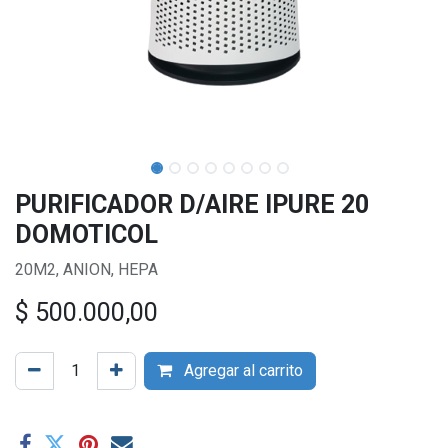
PURIFICADOR D/AIRE IPURE 20
DOMOTICOL
20M2, ANION, HEPA
$
500.000,00
Agregar al carrito