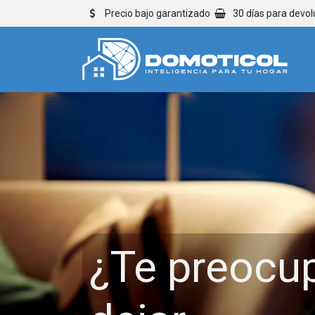
Precio bajo garantizado
30 días para devol
¿Te preocu