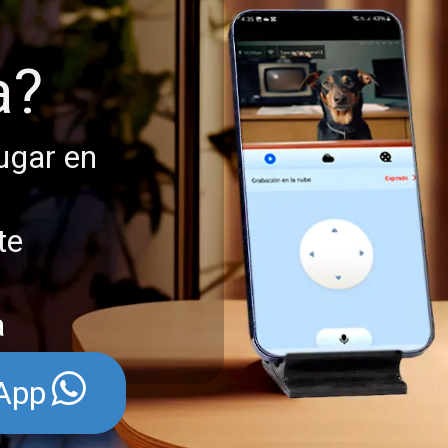
a?
lugar en
te
a
App